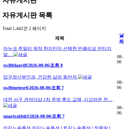
자유게시판
자유게시판
목록
Total 1,442건
2 페이지
날
제목
짜
아누크 주얼리 제작 한지민이 선택한 반클리프 빈티지
알…
08-
06
swiftblaze48
|
2026-08-06
|
조회 8
압구정산부인과, 건강한 삶의 동반자
08-
06
swiftmeteor6
|
2026-08-06
|
조회 7
대전 서구 관저더샵 1차 주방 후드 교체, 시끄러운 천…
08-
06
smartrabbit3
|
2026-08-06
|
조회 7
카지노솔루션 카지노솔루션 l 토지노솔루션 l 정품알 l…