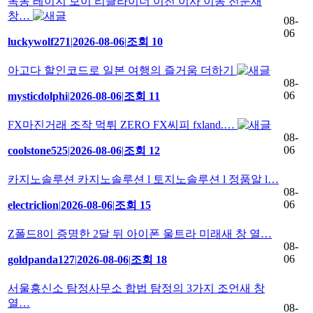
목동 레이지 보이 리클라이너 이전 이사 이동 전문새
창…
08-
06
luckywolf271
|
2026-08-06
|
조회 10
아고다 할인코드로 일본 여행의 즐거움 더하기
08-
06
mysticdolphi
|
2026-08-06
|
조회 11
FX마진거래 조작 먹튀 ZERO FX씨피 fxland.…
08-
06
coolstone525
|
2026-08-06
|
조회 12
카지노솔루션 카지노솔루션 l 토지노솔루션 l 정품알 l…
08-
06
electriclion
|
2026-08-06
|
조회 15
Z폴드8이 증명한 2달 뒤 아이폰 울트라 미래새 창 열…
08-
06
goldpanda127
|
2026-08-06
|
조회 18
서울흥신소 탐정사무소 합법 탐정의 3가지 조언새 창
열…
08-