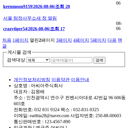
06
keenmoon9159
|
2026-08-06
|
조회 20
서울 탐정사무소새 창 열림
08-
06
crazytiger54
|
2026-08-06
|
조회 17
처음
1
페이지
열린
2
페이지
3
페이지
4
페이지
5
페이지
다음
맨
끝
게시물 검색
검색대상
개인정보처리방침
이용약관
이용안내
상호명 : 어씨아주식회사
대표자 : 김원배
주소 : 인천광역시 연수구 컨벤시아대로 42번길 96 606동
603호
전화번호: 032 831 9324 팩스 : 032-831-9325
이메일: earthia28@naver.com 사업자번호: 250-88-00603
통신판매번호 : 123-4567-890
입금계좌 [ 예금주 어씨아 ]