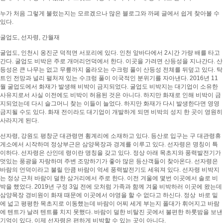
누가 처음 그렇게 불렀는지는 모르겠으나 많은 블로그와 까페 글에서 쉽게 찾아볼 수
있다.
굴업도, 선자령, 간월재
굴업도, 인천시 옹진군 덕적면 서포리에 있다. 인천 앞바다에서 2시간 가량 배를 타고
간다. 굴업도 비박은 주로 개머리언덕에서 한다. 이곳을 가려면 산등성을 지나간다. 산
등성은 큰 나무는 없고 무릎까지 올라오는 수크렁 풀이 산등성 전체를 뒤덮고 있다. 탁
트인 전망과 널리 펼처져 있는 수크렁 풀이 이국적인 분위기를 자아낸다. 2016년 11
월 굴업도에서 화재가 발생해 비박이 금지되었다. 굴업도 비박지는 대기업이 소유한
사유지로서 사실 이전에도 비박이 허용된 것은 아니다. 하지만 화재로 인해 비박이 금
지되었는데 다시 슬그머니 찾는 이들이 늘었다. 하지만 화재가 다시 발생한다면 영영
금지될 수도 있다. 화재 전이라도 대기업이 개발하게 되면 비박의 성지 한 곳이 영원히
사라지게 된다.
선자령, 강원도 평창군 대관령면 횡계리에 소재하고 있다. 등산로 입구는 구 대관령휴
게소에서 시작하며 정상부근은 삼양목장과 경계를 이루고 있다. 선자령은 명칭이 특
이하다. 선자령은 산인데 령이란 명칭을 갖고 있다. 정상 아래 목초지와 풍력발전기가
멋있는 풍광을 자랑하며 주변 조망하기가 좋아 많은 등산객들이 찾아온다. 선자령은
바람의 언덕이라고 불릴 만큼 바람이 억세 풍력발전기도 세워져 있다. 선자령 비박지
는 정상 근처 바람이 덜한 삼거리에서 주로 한다. 이전 겨울에 몇번 이곳에서 솔로 비
박을 했었다. 2019년 구정 3일 전에 모처럼 가족과 함께 겨울 비박하러 이곳에 왔는데
삼양목장 경비원이 화재 때문에 이곳에서 야영을 할 수 없다고 하신다. 정상 바로 밑
에 넓고 평평한 목초지로 이동했는데 바람이 어찌 세게 부는지 폴대가 휘어지고 바람
에 텐트가 날려 텐트를 치지 못했다. 바람이 덜한 비탈진 곳에서 불편한 하룻밤을 보낸
기억이 있다. 이제 선자령은 편하게 비박할 수 있는 곳이 아니다.