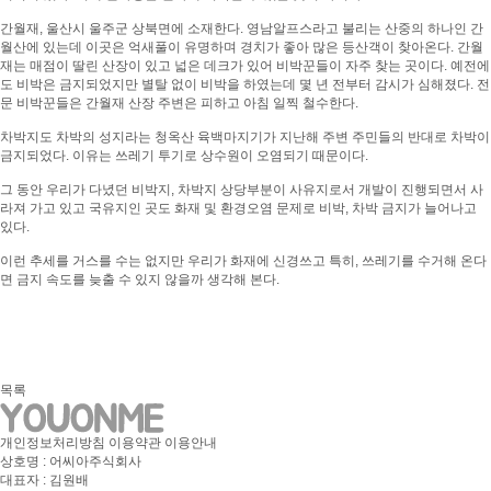
간월재, 울산시 울주군 상북면에 소재한다. 영남알프스라고 불리는 산중의 하나인 간
월산에 있는데 이곳은 억새풀이 유명하며 경치가 좋아 많은 등산객이 찾아온다. 간월
재는 매점이 딸린 산장이 있고 넓은 데크가 있어 비박꾼들이 자주 찾는 곳이다. 예전에
도 비박은 금지되었지만 별탈 없이 비박을 하였는데 몇 년 전부터 감시가 심해졌다. 전
문 비박꾼들은 간월재 산장 주변은 피하고 아침 일찍 철수한다.
차박지도 차박의 성지라는 청옥산 육백마지기가 지난해 주변 주민들의 반대로 차박이
금지되었다. 이유는 쓰레기 투기로 상수원이 오염되기 때문이다.
그 동안 우리가 다녔던 비박지, 차박지 상당부분이 사유지로서 개발이 진행되면서 사
라져 가고 있고 국유지인 곳도 화재 및 환경오염 문제로 비박, 차박 금지가 늘어나고
있다.
이런 추세를 거스를 수는 없지만 우리가 화재에 신경쓰고 특히, 쓰레기를 수거해 온다
면 금지 속도를 늦출 수 있지 않을까 생각해 본다.
목록
개인정보처리방침
이용약관
이용안내
상호명 : 어씨아주식회사
대표자 : 김원배