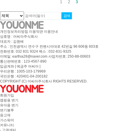
1
2
3
개인정보처리방침
이용약관
이용안내
상호명 : 어씨아주식회사
대표자 : 김원배
주소 : 인천광역시 연수구 컨벤시아대로 42번길 96 606동 603호
전화번호: 032 831 9324 팩스 : 032-831-9325
이메일: earthia28@naver.com 사업자번호: 250-88-00603
통신판매번호 : 123-4567-890
입금계좌 [ 예금주 어씨아 ]
우리은행 : 1005-103-179969
국민은행 : 420401-04-200182
COPYRIGHT (C) 어씨아주식회사 RIGHTS RESERVED.
회원가입
캠핑용 변기
유아용 변기
변기봉투
응고제
가스워머
커뮤니티
- 고객센터