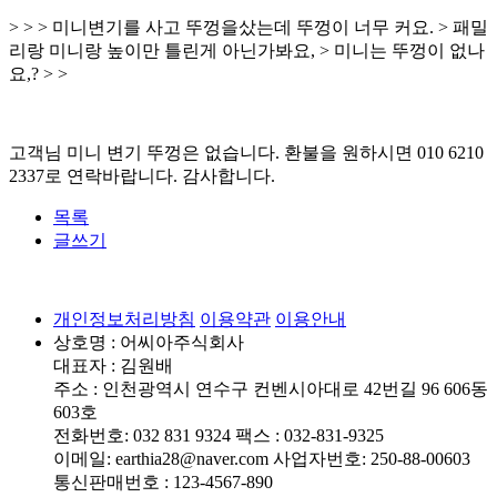
> > > 미니변기를 사고 뚜껑을샀는데 뚜껑이 너무 커요. > 패밀
리랑 미니랑 높이만 틀린게 아닌가봐요, > 미니는 뚜껑이 없나
요,? > >
고객님 미니 변기 뚜껑은 없습니다. 환불을 원하시면 010 6210
2337로 연락바랍니다. 감사합니다.
목록
글쓰기
개인정보처리방침
이용약관
이용안내
상호명 : 어씨아주식회사
대표자 : 김원배
주소 : 인천광역시 연수구 컨벤시아대로 42번길 96 606동
603호
전화번호: 032 831 9324 팩스 : 032-831-9325
이메일: earthia28@naver.com 사업자번호: 250-88-00603
통신판매번호 : 123-4567-890