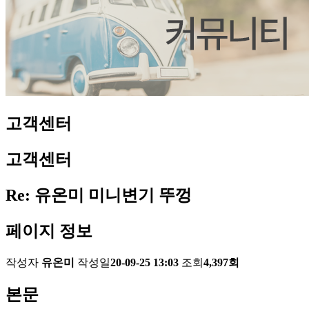
고객센터
고객센터
Re: 유온미 미니변기 뚜껑
페이지 정보
작성자
유온미
작성일
20-09-25 13:03
조회
4,397회
본문